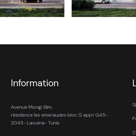
Information
Q
Avenue Mongi Slim,
résidence les emeraudes bloc G appt G45-
P
2045- Laouina- Tunis
C