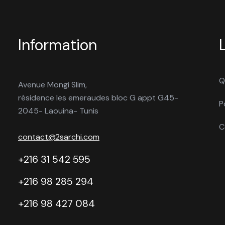
Information
Q
Avenue Mongi Slim,
résidence les emeraudes bloc G appt G45-
P
2045- Laouina- Tunis
C
contact@2sarchi.com
+216 31 542 595
+216 98 285 294
+216 98 427 084